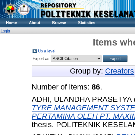
Home
About
Browse
Statistics
Login
Items whe
Up a level
Export as
Group by:
Creators
Number of items:
86
.
ADHI, ULANDHA PRASETYA
TYRE MANAGEMENT SYSTEM
PERTAMINA OLEH PT. MAXI
thesis, POLITEKNIK KESEL