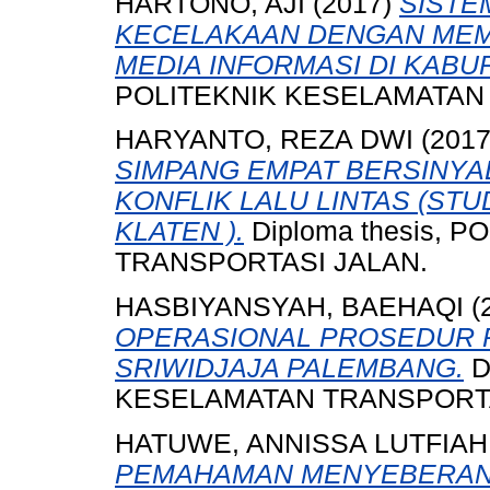
HARTONO, AJI
(2017)
SISTE
KECELAKAAN DENGAN MEM
MEDIA INFORMASI DI KABU
POLITEKNIK KESELAMATAN
HARYANTO, REZA DWI
(201
SIMPANG EMPAT BERSINYAL
KONFLIK LALU LINTAS (ST
KLATEN ).
Diploma thesis, 
TRANSPORTASI JALAN.
HASBIYANSYAH, BAEHAQI
(
OPERASIONAL PROSEDUR P
SRIWIDJAJA PALEMBANG.
D
KESELAMATAN TRANSPORTA
HATUWE, ANNISSA LUTFIAH
PEMAHAMAN MENYEBERANG