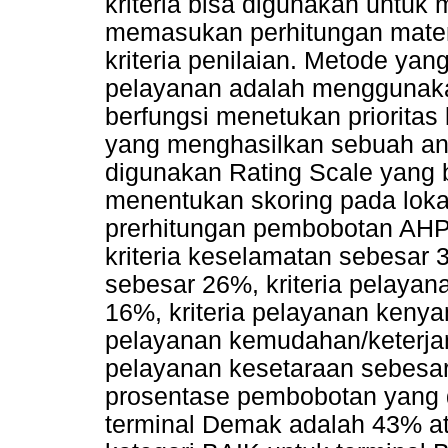
kriteria bisa digunakan untuk
memasukan perhitungan matem
kriteria penilaian. Metode ya
pelayanan adalah menggunaka
berfungsi menetukan prioritas
yang menghasilkan sebuah an
digunakan Rating Scale yang b
menentukan skoring pada lokas
prerhitungan pembobotan AHP
kriteria keselamatan sebesar 
sebesar 26%, kriteria pelayan
16%, kriteria pelayanan kenya
pelayanan kemudahan/keterjan
pelayanan kesetaraan sebesa
prosentase pembobotan yang 
terminal Demak adalah 43% a