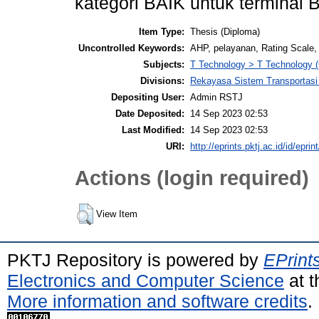
kategori BAIK untuk terminal 
Item Type:
Thesis (Diploma)
Uncontrolled Keywords:
AHP, pelayanan, Rating Scale, 
Subjects:
T Technology > T Technology (
Divisions:
Rekayasa Sistem Transportasi
Depositing User:
Admin RSTJ
Date Deposited:
14 Sep 2023 02:53
Last Modified:
14 Sep 2023 02:53
URI:
http://eprints.pktj.ac.id/id/eprin
Actions (login required)
View Item
PKTJ Repository is powered by
EPrint
Electronics and Computer Science
at t
More information and software credits
.