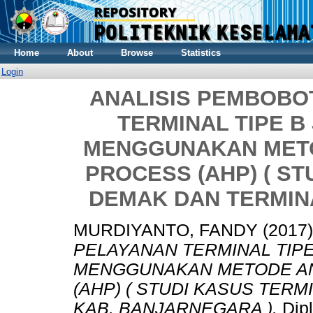
Home
About
Browse
Statistics
Login
ANALISIS PEMBOBO
TERMINAL TIPE 
MENGGUNAKAN METO
PROCESS (AHP) ( ST
DEMAK DAN TERMIN
MURDIYANTO, FANDY
(2017
PELAYANAN TERMINAL TIP
MENGGUNAKAN METODE AN
(AHP) ( STUDI KASUS TER
KAB. BANJARNEGARA ).
Dip