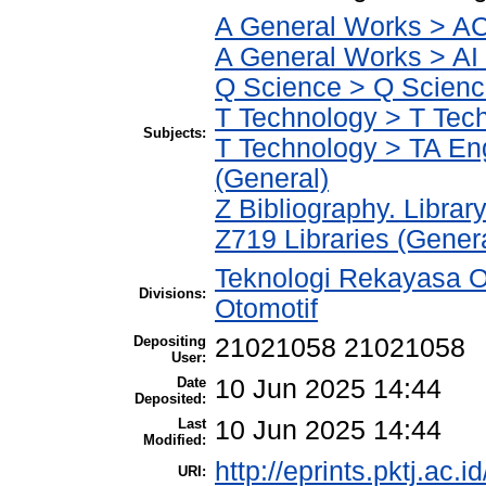
A General Works > AC 
A General Works > AI 
Q Science > Q Scienc
T Technology > T Tec
Subjects:
T Technology > TA Eng
(General)
Z Bibliography. Libra
Z719 Libraries (Gener
Teknologi Rekayasa O
Divisions:
Otomotif
Depositing
21021058 21021058
User:
Date
10 Jun 2025 14:44
Deposited:
Last
10 Jun 2025 14:44
Modified:
http://eprints.pktj.ac.i
URI: