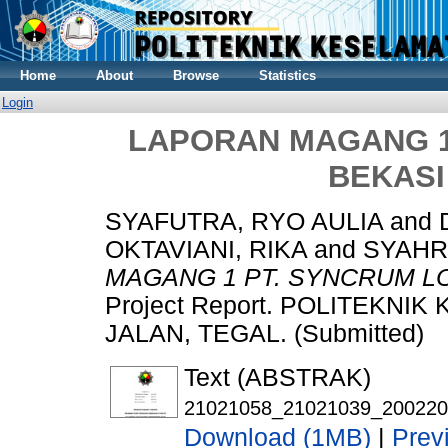
Home
About
Browse
Statistics
Login
LAPORAN MAGANG 1
BEKASI
SYAFUTRA, RYO AULIA
and
OKTAVIANI, RIKA
and
SYAHRA
MAGANG 1 PT. SYNCRUM LO
Project Report. POLITEKN
JALAN, TEGAL. (Submitted)
Text (ABSTRAK)
21021058_21021039_20022
Download (1MB)
|
Prev