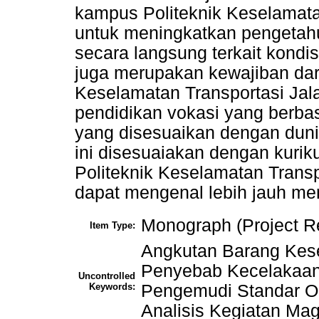
kampus Politeknik Keselamata
untuk meningkatkan pengetah
secara langsung terkait kondisi
juga merupakan kewajiban dari
Keselamatan Transportasi Jal
pendidikan vokasi yang berba
yang disesuaikan dengan duni
ini disesuaiakan dengan kurik
Politeknik Keselamatan Transp
dapat mengenal lebih jauh men
Monograph (Project R
Item Type:
Angkutan Barang Kes
Penyebab Kecelakaan 
Uncontrolled
Keywords:
Pengemudi Standar Op
Analisis Kegiatan Ma