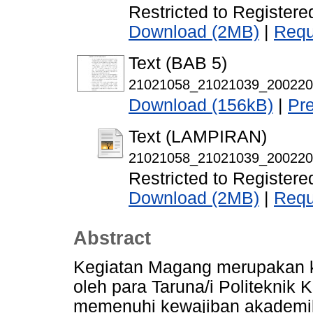
Restricted to Registere
Download (2MB)
|
Requ
Text (BAB 5)
21021058_21021039_20022
Download (156kB)
|
Pr
Text (LAMPIRAN)
21021058_21021039_20022
Restricted to Registere
Download (2MB)
|
Requ
Abstract
Kegiatan Magang merupakan k
oleh para Taruna/i Politeknik
memenuhi kewajiban akademik