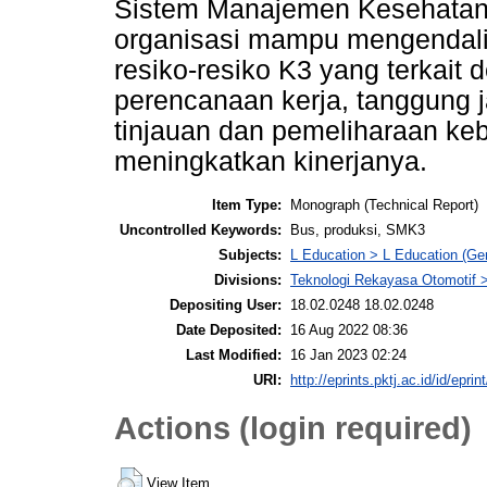
Sistem Manajemen Kesehatan 
organisasi mampu mengendal
resiko-resiko K3 yang terkait 
perencanaan kerja, tanggung j
tinjauan dan pemeliharaan keb
meningkatkan kinerjanya.
Item Type:
Monograph (Technical Report)
Uncontrolled Keywords:
Bus, produksi, SMK3
Subjects:
L Education > L Education (Gen
Divisions:
Teknologi Rekayasa Otomotif 
Depositing User:
18.02.0248 18.02.0248
Date Deposited:
16 Aug 2022 08:36
Last Modified:
16 Jan 2023 02:24
URI:
http://eprints.pktj.ac.id/id/eprin
Actions (login required)
View Item