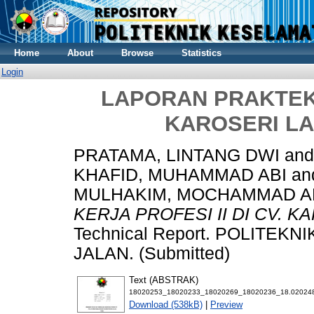
Home
About
Browse
Statistics
Login
LAPORAN PRAKTEK K
KAROSERI L
PRATAMA, LINTANG DWI
an
KHAFID, MUHAMMAD ABI
an
MULHAKIM, MOCHAMMAD A
KERJA PROFESI II DI CV.
Technical Report. POLITE
JALAN. (Submitted)
Text (ABSTRAK)
18020253_18020233_18020269_18020236_18.02024
Download (538kB)
|
Preview