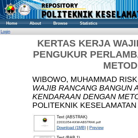
Home
About
Browse
Statistics
Login
KERTAS KERJA WAJ
PENGUKUR PERLAMB
METOD
WIBOWO, MUHAMMAD RISKI
WAJIB RANCANG BANGUN 
KENDARAAN DENGAN METO
POLITEKNIK KESELAMATAN
Text (ABSTRAK)
22031054-KKW-ABSTRAK.pdf
Download (1MB)
|
Preview
Text (BAB 1)