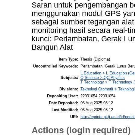
Saran untuk pengembangan ber
menggunakan modul GPS yang 
sebagai sumber tegangan alat, 
monitoring hasil secara real-ti
kunci: Perlambatan, Gerak Lu
Bangun Alat
Item Type:
Thesis (Diploma)
Uncontrolled Keywords:
Perlambatan, Gerak Lurus Ber
L Education > L Education (Gen
Subjects:
Q Science > QC Physics
T Technology > T Technology (
Divisions:
Teknologi Otomotif > Teknologi
Depositing User:
22031054 22031054
Date Deposited:
06 Aug 2025 03:12
Last Modified:
06 Aug 2025 03:12
URI:
http://eprints.pktj.ac.id/id/eprin
Actions (login required)