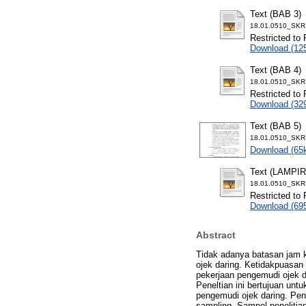
Text (BAB 3)
18.01.0510_SKR
Restricted to 
Download (12
Text (BAB 4)
18.01.0510_SKR
Restricted to 
Download (32
Text (BAB 5)
18.01.0510_SKR
Download (65
Text (LAMPI
18.01.0510_SKR
Restricted to 
Download (69
Abstract
Tidak adanya batasan jam ke
ojek daring. Ketidakpuasan 
pekerjaan pengemudi ojek d
Peneltian ini bertujuan un
pengemudi ojek daring. Pen
sampling. Sampel penelitia