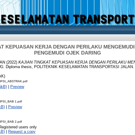
AT KEPUASAN KERJA DENGAN PERILAKU MENGEMUDI
PENGEMUDI OJEK DARING
FAN
(2022)
KAJIAN TINGKAT KEPUASAN KERJA DENGAN PERILAKU ME
G.
Diploma thesis, POLITEKNIK KESELAMATAN TRANSPORTASI JALAN.
AK)
IPSI_ABSTRAK.pdf
5kB)
|
Preview
IPSI_BAB 1.pdf
kB)
|
Preview
IPSI_BAB 2.pdf
Registered users only
kB)
|
Request a copy