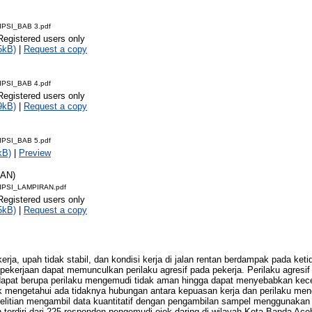
IPSI_BAB 3.pdf
Registered users only
5kB)
|
Request a copy
IPSI_BAB 4.pdf
Registered users only
9kB)
|
Request a copy
IPSI_BAB 5.pdf
kB)
|
Preview
RAN)
IPSI_LAMPIRAN.pdf
Registered users only
5kB)
|
Request a copy
rja, upah tidak stabil, dan kondisi kerja di jalan rentan berdampak pada ke
pekerjaan dapat memunculkan perilaku agresif pada pekerja. Perilaku agresif 
apat berupa perilaku mengemudi tidak aman hingga dapat menyebabkan kecel
tuk mengetahui ada tidaknya hubungan antara kepuasan kerja dan perilaku me
elitian mengambil data kuantitatif dengan pengambilan sampel menggunakan t
n terdiri dari 225 responden pengemudi ojek daring di wilayah Kota Banda 