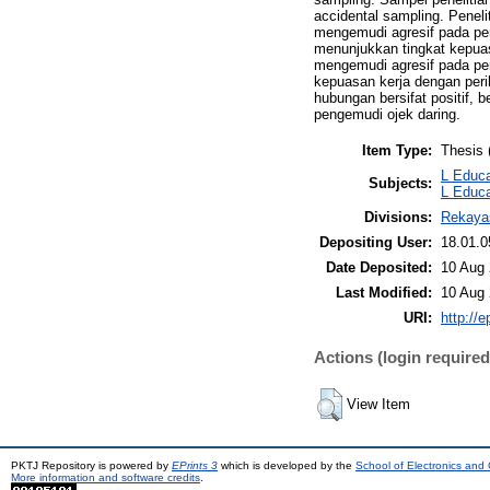
accidental sampling. Penel
mengemudi agresif pada pen
menunjukkan tingkat kepuas
mengemudi agresif pada pen
kepuasan kerja dengan peril
hubungan bersifat positif,
pengemudi ojek daring.
Item Type:
Thesis 
L Educa
Subjects:
L Educa
Divisions:
Rekayas
Depositing User:
18.01.0
Date Deposited:
10 Aug 
Last Modified:
10 Aug 
URI:
http://e
Actions (login required
View Item
PKTJ Repository is powered by
EPrints 3
which is developed by the
School of Electronics and
More information and software credits
.