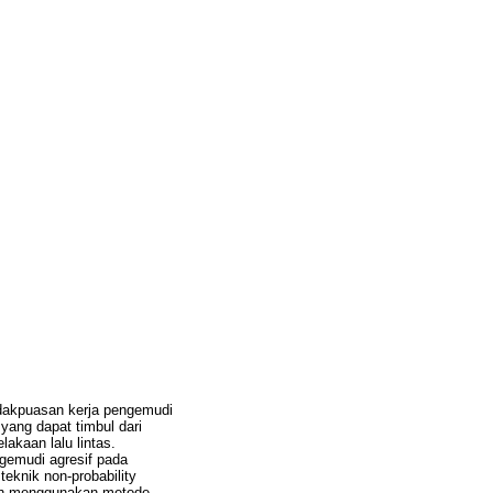
tidakpuasan kerja pengemudi
yang dapat timbul dari
akaan lalu lintas.
ngemudi agresif pada
eknik non-probability
Aceh menggunakan metode