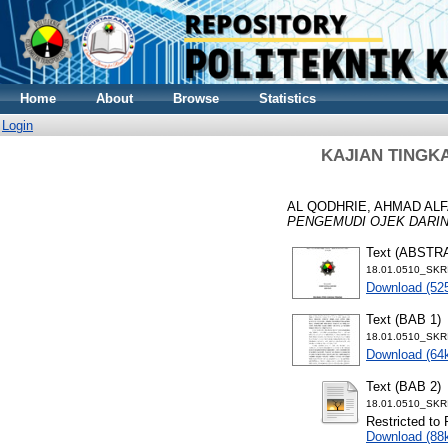
Home
About
Browse
Statistics
Login
KAJIAN TINGK
AL QODHRIE, AHMAD AL
PENGEMUDI OJEK DARIN
Text (ABSTR
18.01.0510_SKR
Download (52
Text (BAB 1)
18.01.0510_SKR
Download (64
Text (BAB 2)
18.01.0510_SKR
Restricted to 
Download (88