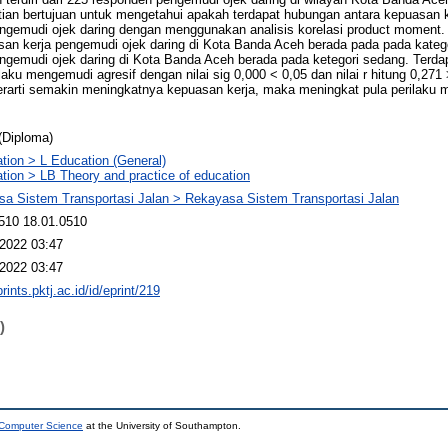
itian bertujuan untuk mengetahui apakah terdapat hubungan antara kepuasan k
gemudi ojek daring dengan menggunakan analisis korelasi product moment. H
an kerja pengemudi ojek daring di Kota Banda Aceh berada pada pada katego
gemudi ojek daring di Kota Banda Aceh berada pada ketegori sedang. Terda
aku mengemudi agresif dengan nilai sig 0,000 < 0,05 dan nilai r hitung 0,271 >
 berarti semakin meningkatnya kepuasan kerja, maka meningkat pula perilaku
(Diploma)
tion > L Education (General)
tion > LB Theory and practice of education
a Sistem Transportasi Jalan > Rekayasa Sistem Transportasi Jalan
510 18.01.0510
2022 03:47
2022 03:47
prints.pktj.ac.id/id/eprint/219
)
 Computer Science
at the University of Southampton.