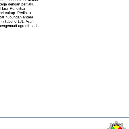
erja dengan perilaku
asil Penelitian
ri cukup. Perilaku
pat hubungan antara
 r tabel 0,181. Arah
 mengemudi agresif pada