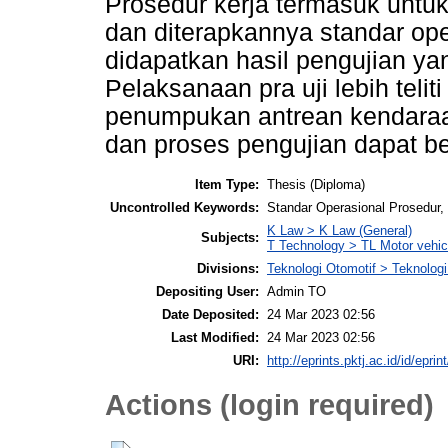
Prosedur kerja termasuk untuk
dan diterapkannya standar ope
didapatkan hasil pengujian yang
Pelaksanaan pra uji lebih teli
penumpukan antrean kendaraan
dan proses pengujian dapat ber
Item Type:
Thesis (Diploma)
Uncontrolled Keywords:
Standar Operasional Prosedur,
K Law > K Law (General)
Subjects:
T Technology > TL Motor vehicl
Divisions:
Teknologi Otomotif > Teknologi
Depositing User:
Admin TO
Date Deposited:
24 Mar 2023 02:56
Last Modified:
24 Mar 2023 02:56
URI:
http://eprints.pktj.ac.id/id/eprin
Actions (login required)