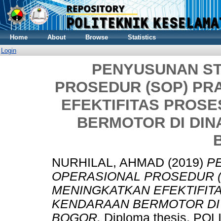
Home
About
Browse
Statistics
Login
PENYUSUNAN S
PROSEDUR (SOP) PR
EFEKTIFITAS PROS
BERMOTOR DI DI
NURHILAL, AHMAD
(2019)
P
OPERASIONAL PROSEDUR (
MENINGKATKAN EFEKTIFIT
KENDARAAN BERMOTOR DI
BOGOR.
Diploma thesis, P