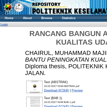
Home
About
Browse
Statistics
Login
RANCANG BANGUN A
KUALITAS UD
CHAIRUL, MUHAMMAD MAJI
BANTU PENINGKATAN KUALI
Diploma thesis, POLITEKN
JALAN.
Text (ABSTRAK)
18.03.0527 KKW ABSTRAK.pdf
Download (672kB)
|
Preview
Text (BAB 1)
18.03.0527 KKW BAB 1.pdf
Download (511kB)
|
Preview