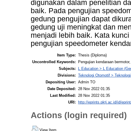
digunakan dalam penelitian d
baik. Pada pengujian speedo
gedung pengujian dapat dikura
gedung uji meningkat dan men
menjadi lebih baik. Kata kunc
pengujian speedometer kendar
Item Type:
Thesis (Diploma)
Uncontrolled Keywords:
Pengujian kendaraan bermotor,
Subjects:
L Education > L Education (Gen
Divisions:
Teknologi Otomotif > Teknologi
Depositing User:
Admin TO
Date Deposited:
28 Nov 2022 01:35
Last Modified:
28 Nov 2022 01:35
URI:
http://eprints.pktj.ac.id/id/eprin
Actions (login required)
View Item