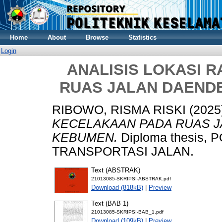
Home
About
Browse
Statistics
Login
ANALISIS LOKASI 
RUAS JALAN DAEND
RIBOWO, RISMA RISKI
(2025
KECELAKAAN PADA RUAS 
KEBUMEN.
Diploma thesis,
TRANSPORTASI JALAN.
Text (ABSTRAK)
21013085-SKRIPSI-ABSTRAK.pdf
Download (818kB)
|
Preview
Text (BAB 1)
21013085-SKRIPSI-BAB_1.pdf
Download (109kB)
|
Preview