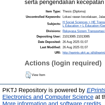
serta pengendalian kecepatan
Item Type:
Thesis (Diploma)
Uncontrolled Keywords:
Lokasi rawan kecelakaan, Jalan
H Social Sciences > HE Trans
Subjects:
L Education > L Education (Gen
Divisions:
Rekayasa Sistem Transportasi
Depositing User:
21013085 21013085
Date Deposited:
26 Aug 2025 01:07
Last Modified:
26 Aug 2025 01:07
URI:
http://eprints.pktj.ac.id/id/eprin
Actions (login required)
View Item
PKTJ Repository is powered by
EPrint
Electronics and Computer Science
at t
More information and software credits
.