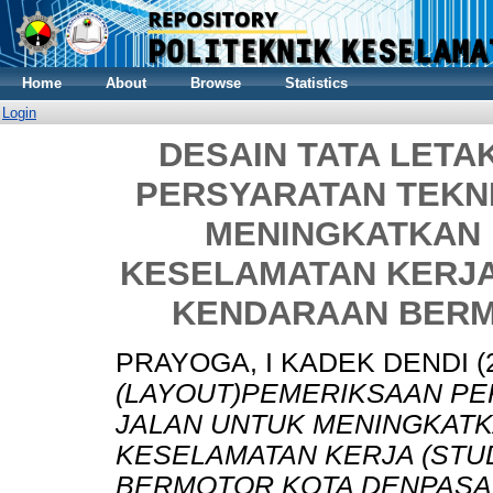
Home
About
Browse
Statistics
Login
DESAIN TATA LETA
PERSYARATAN TEKNI
MENINGKATKAN 
KESELAMATAN KERJA
KENDARAAN BERM
PRAYOGA, I KADEK DENDI
(
(LAYOUT)PEMERIKSAAN PE
JALAN UNTUK MENINGKATK
KESELAMATAN KERJA (STU
BERMOTOR KOTA DENPASA