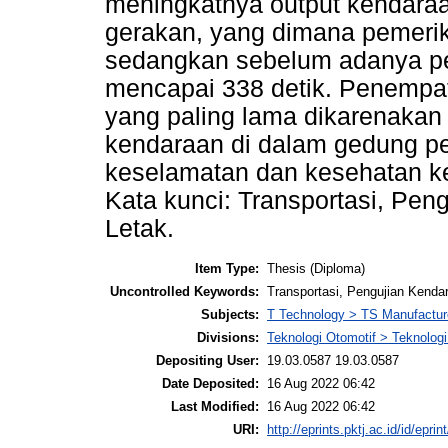
meningkatnya output kendara
gerakan, yang dimana pemeriks
sedangkan sebelum adanya pe
mencapai 338 detik. Penempata
yang paling lama dikarenaka
kendaraan di dalam gedung p
keselamatan dan kesehatan kerja
Kata kunci: Transportasi, Pen
Letak.
Item Type:
Thesis (Diploma)
Uncontrolled Keywords:
Transportasi, Pengujian Kenda
Subjects:
T Technology > TS Manufactu
Divisions:
Teknologi Otomotif > Teknologi
Depositing User:
19.03.0587 19.03.0587
Date Deposited:
16 Aug 2022 06:42
Last Modified:
16 Aug 2022 06:42
URI:
http://eprints.pktj.ac.id/id/eprin