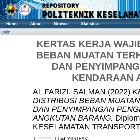
Home
About
Browse
Statistics
Login
KERTAS KERJA WAJIB
BEBAN MUATAN TER
DAN PENYIMPAN
KENDARAAN 
AL FARIZI, SALMAN
(2022)
K
DISTRIBUSI BEBAN MUATA
DAN PENYIMPANGAN PENG
ANGKUTAN BARANG.
Diplom
KESELAMATAN TRANSPORTA
Text (ABSTRAK)