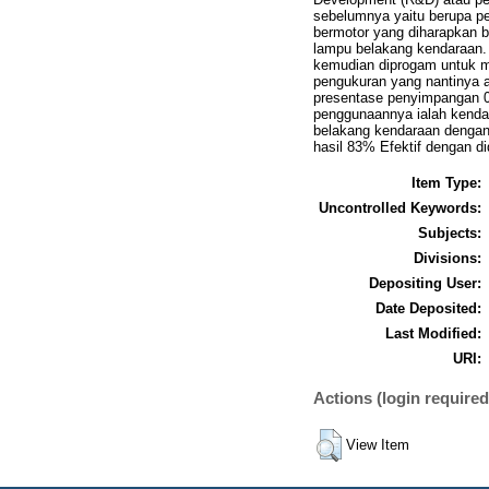
sebelumnya yaitu berupa p
bermotor yang diharapkan b
lampu belakang kendaraan. 
kemudian diprogam untuk m
pengukuran yang nantinya a
presentase penyimpangan 0
penggunaannya ialah kendar
belakang kendaraan dengan j
hasil 83% Efektif dengan di
Item Type:
Uncontrolled Keywords:
Subjects:
Divisions:
Depositing User:
Date Deposited:
Last Modified:
URI:
Actions (login required
View Item