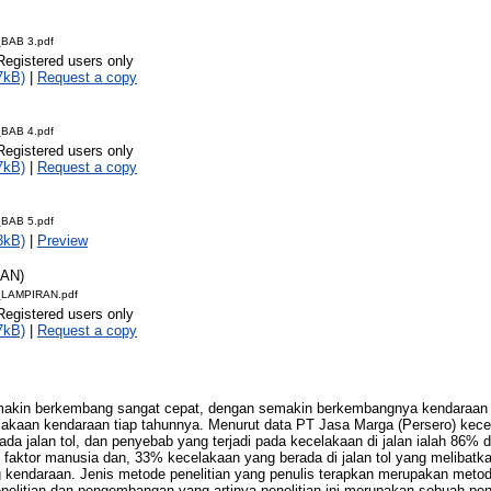
BAB 3.pdf
Registered users only
7kB)
|
Request a copy
BAB 4.pdf
Registered users only
7kB)
|
Request a copy
BAB 5.pdf
3kB)
|
Preview
RAN)
LAMPIRAN.pdf
Registered users only
7kB)
|
Request a copy
makin berkembang sangat cepat, dengan semakin berkembangnya kendaraan i
kaan kendaraan tiap tahunnya. Menurut data PT Jasa Marga (Persero) kecela
ada jalan tol, dan penyebab yang terjadi pada kecelakaan di jalan ialah 86% 
 faktor manusia dan, 33% kecelakaan yang berada di jalan tol yang melibatka
g kendaraan. Jenis metode penelitian yang penulis terapkan merupakan meto
elitian dan pengembangan yang artinya penelitian ini merupakan sebuah pen