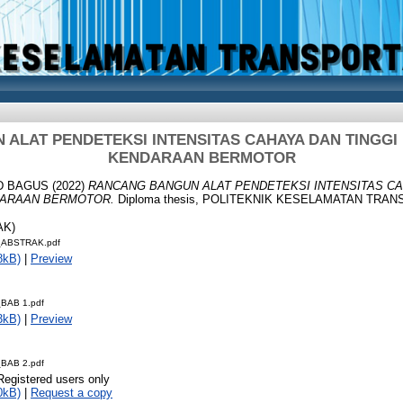
ALAT PENDETEKSI INTENSITAS CAHAYA DAN TINGG
KENDARAAN BERMOTOR
ID BAGUS
(2022)
RANCANG BANGUN ALAT PENDETEKSI INTENSITAS CA
ARAAN BERMOTOR.
Diploma thesis, POLITEKNIK KESELAMATAN TRAN
AK)
ABSTRAK.pdf
8kB)
|
Preview
BAB 1.pdf
3kB)
|
Preview
BAB 2.pdf
Registered users only
0kB)
|
Request a copy