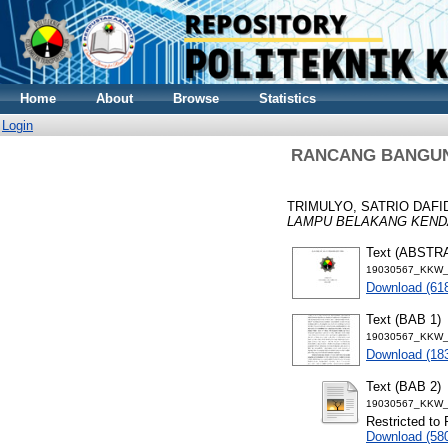
Home
About
Browse
Statistics
Login
RANCANG BANGUN 
TRIMULYO, SATRIO DAF
LAMPU BELAKANG KEND
Text (ABSTR
19030567_KKW_
Download (61
Text (BAB 1)
19030567_KKW_
Download (18
Text (BAB 2)
19030567_KKW_
Restricted to 
Download (58