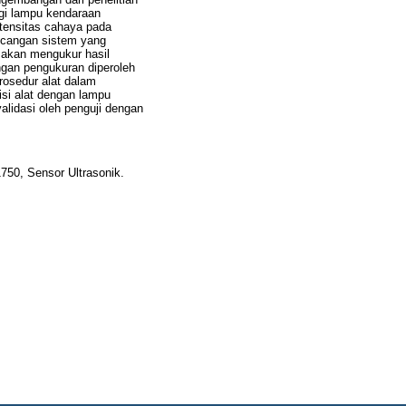
gi lampu kendaraan
tensitas cahaya pada
ancangan sistem yang
 akan mengukur hasil
ngan pengukuran diperoleh
osedur alat dalam
si alat dengan lampu
alidasi oleh penguji dengan
750, Sensor Ultrasonik.