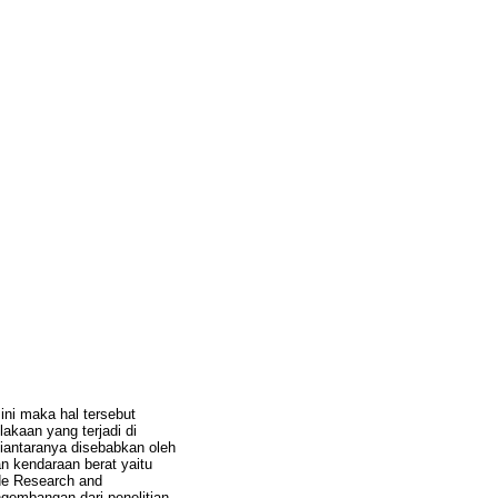
ni maka hal tersebut
kaan yang terjadi di
diantaranya disebabkan oleh
n kendaraan berat yaitu
de Research and
gembangan dari penelitian