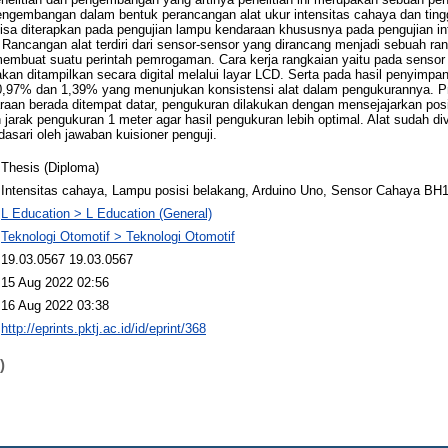
engembangan dalam bentuk perancangan alat ukur intensitas cahaya dan ting
isa diterapkan pada pengujian lampu kendaraan khususnya pada pengujian in
Rancangan alat terdiri dari sensor-sensor yang dirancang menjadi sebuah r
embuat suatu perintah pemrogaman. Cara kerja rangkaian yaitu pada sensor
kan ditampilkan secara digital melalui layar LCD. Serta pada hasil penyimpa
,97% dan 1,39% yang menunjukan konsistensi alat dalam pengukurannya. Pr
aan berada ditempat datar, pengukuran dilakukan dengan mensejajarkan posi
arak pengukuran 1 meter agar hasil pengukuran lebih optimal. Alat sudah div
dasari oleh jawaban kuisioner penguji.
Thesis (Diploma)
Intensitas cahaya, Lampu posisi belakang, Arduino Uno, Sensor Cahaya BH1
L Education > L Education (General)
Teknologi Otomotif > Teknologi Otomotif
19.03.0567 19.03.0567
15 Aug 2022 02:56
16 Aug 2022 03:38
http://eprints.pktj.ac.id/id/eprint/368
)