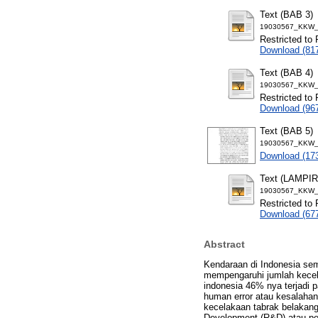
Text (BAB 3)
19030567_KKW_
Restricted to 
Download (81
Text (BAB 4)
19030567_KKW_
Restricted to 
Download (96
Text (BAB 5)
19030567_KKW_
Download (17
Text (LAMPI
19030567_KKW_
Restricted to 
Download (67
Abstract
Kendaraan di Indonesia se
mempengaruhi jumlah kecela
indonesia 46% nya terjadi p
human error atau kesalahan
kecelakaan tabrak belakan
Development (R&D) atau pen