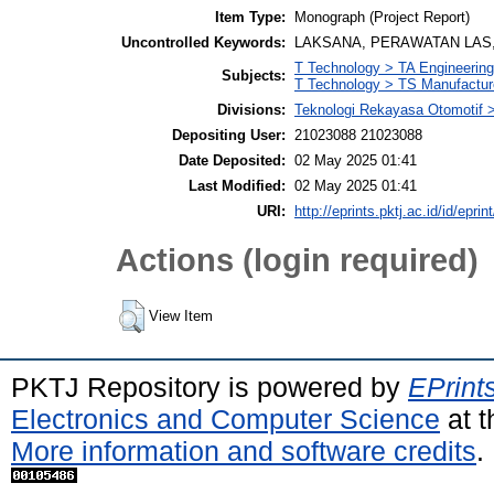
Item Type:
Monograph (Project Report)
Uncontrolled Keywords:
LAKSANA, PERAWATAN LAS,
T Technology > TA Engineering 
Subjects:
T Technology > TS Manufactu
Divisions:
Teknologi Rekayasa Otomotif 
Depositing User:
21023088 21023088
Date Deposited:
02 May 2025 01:41
Last Modified:
02 May 2025 01:41
URI:
http://eprints.pktj.ac.id/id/eprin
Actions (login required)
View Item
PKTJ Repository is powered by
EPrint
Electronics and Computer Science
at t
More information and software credits
.