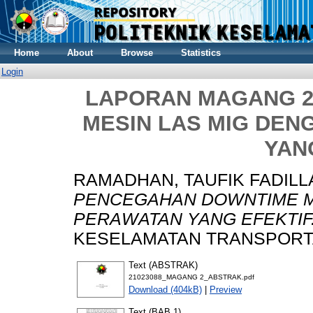
Home
About
Browse
Statistics
Login
LAPORAN MAGANG 
MESIN LAS MIG DEN
YAN
RAMADHAN, TAUFIK FADILL
PENCEGAHAN DOWNTIME ME
PERAWATAN YANG EFEKTIF
KESELAMATAN TRANSPORTASI
Text (ABSTRAK)
21023088_MAGANG 2_ABSTRAK.pdf
Download (404kB)
|
Preview
Text (BAB 1)