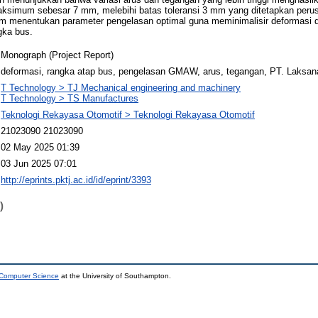
ksimum sebesar 7 mm, melebihi batas toleransi 3 mm yang ditetapkan perusa
am menentukan parameter pengelasan optimal guna meminimalisir deformasi 
gka bus.
Monograph (Project Report)
deformasi, rangka atap bus, pengelasan GMAW, arus, tegangan, PT. Laksa
T Technology > TJ Mechanical engineering and machinery
T Technology > TS Manufactures
Teknologi Rekayasa Otomotif > Teknologi Rekayasa Otomotif
21023090 21023090
02 May 2025 01:39
03 Jun 2025 07:01
http://eprints.pktj.ac.id/id/eprint/3393
)
 Computer Science
at the University of Southampton.