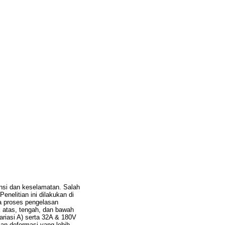
ensi dan keselamatan. Salah
nelitian ini dilakukan di
a proses pengelasan
k atas, tengah, dan bawah
iasi A) serta 32A & 180V
kan deformasi yang lebih