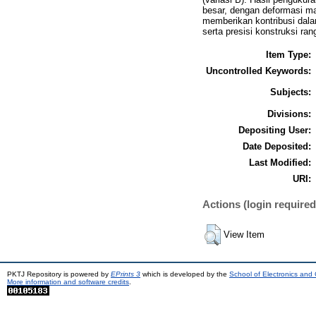
besar, dengan deformasi ma
memberikan kontribusi dal
serta presisi konstruksi ran
Item Type:
Uncontrolled Keywords:
Subjects:
Divisions:
Depositing User:
Date Deposited:
Last Modified:
URI:
Actions (login required
View Item
PKTJ Repository is powered by
EPrints 3
which is developed by the
School of Electronics and
More information and software credits
.