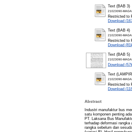
Text (BAB 3)
21023090-MAGA
Restricted to 
Download (16
Text (BAB 4)
21023090-MAGA
Restricted to 
Download (81
Text (BAB 5)
21023090-MAGA
Download (57
Text (LAMPI
21023090-MAGA
Restricted to 
Download (11
Abstract
Industri manufaktur bus me
satu komponen penting adal
PT. Laksana Bus Manufaktu
terhadap deformasi rangka 
rangka sebelum dan sesuda
(variasi B). Hasil penguku