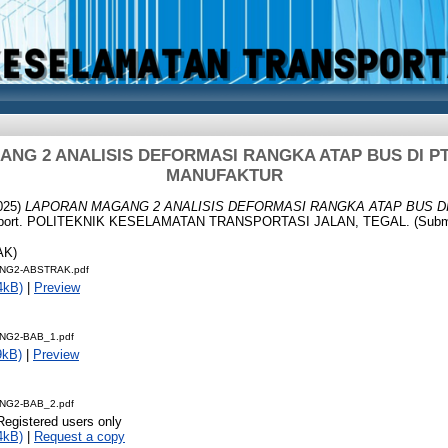
NG 2 ANALISIS DEFORMASI RANGKA ATAP BUS DI P
MANUFAKTUR
025)
LAPORAN MAGANG 2 ANALISIS DEFORMASI RANGKA ATAP BUS D
eport. POLITEKNIK KESELAMATAN TRANSPORTASI JALAN, TEGAL. (Submi
AK)
NG2-ABSTRAK.pdf
4kB)
|
Preview
NG2-BAB_1.pdf
9kB)
|
Preview
NG2-BAB_2.pdf
Registered users only
4kB)
|
Request a copy