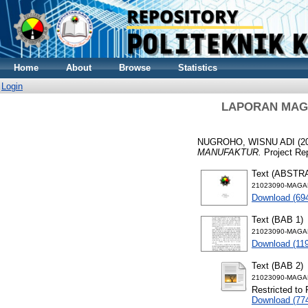
Home
About
Browse
Statistics
Login
LAPORAN MAGA
NUGROHO, WISNU ADI
(2
MANUFAKTUR.
Project R
Text (ABSTR
21023090-MAGA
Download (69
Text (BAB 1)
21023090-MAGA
Download (11
Text (BAB 2)
21023090-MAGA
Restricted to 
Download (77