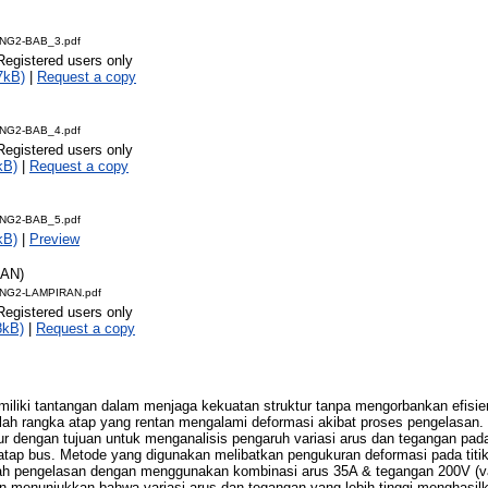
NG2-BAB_3.pdf
Registered users only
7kB)
|
Request a copy
NG2-BAB_4.pdf
Registered users only
kB)
|
Request a copy
NG2-BAB_5.pdf
kB)
|
Preview
RAN)
NG2-LAMPIRAN.pdf
Registered users only
8kB)
|
Request a copy
miliki tantangan dalam menjaga kekuatan struktur tanpa mengorbankan efisi
ah rangka atap yang rentan mengalami deformasi akibat proses pengelasan. Pe
r dengan tujuan untuk menganalisis pengaruh variasi arus dan tegangan pad
atap bus. Metode yang digunakan melibatkan pengukuran deformasi pada titi
h pengelasan dengan menggunakan kombinasi arus 35A & tegangan 200V (var
ran menunjukkan bahwa variasi arus dan tegangan yang lebih tinggi menghasil