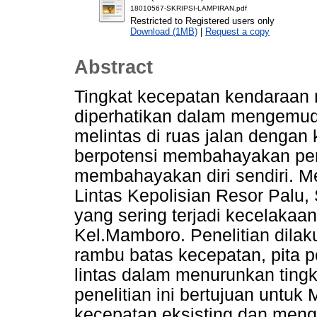
18010567-SKRIPSI-LAMPIRAN.pdf
Restricted to Registered users only
Download (1MB)
|
Request a copy
Abstract
Tingkat kecepatan kendaraan m
diperhatikan dalam mengemud
melintas di ruas jalan dengan
berpotensi membahayakan peng
membahayakan diri sendiri. M
Lintas Kepolisian Resor Palu,
yang sering terjadi kecelakaan
Kel.Mamboro. Penelitian dila
rambu batas kecepatan, pita pe
lintas dalam menurunkan ting
penelitian ini bertujuan untu
kecepatan eksisting dan meng