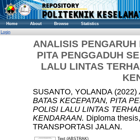
Home
About
Browse
Statistics
Login
ANALISIS PENGARUH
PITA PENGGADUH SE
LALU LINTAS TERH
KE
SUSANTO, YOLANDA
(2022)
BATAS KECEPATAN, PITA 
POLISI LALU LINTAS TERH
KENDARAAN.
Diploma thes
TRANSPORTASI JALAN.
Text (ABSTRAK)