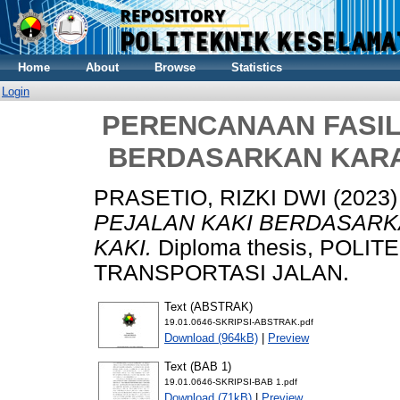
Home
About
Browse
Statistics
Login
PERENCANAAN FASIL
BERDASARKAN KARA
PRASETIO, RIZKI DWI
(2023
PEJALAN KAKI BERDASARK
KAKI.
Diploma thesis, POLI
TRANSPORTASI JALAN.
Text (ABSTRAK)
19.01.0646-SKRIPSI-ABSTRAK.pdf
Download (964kB)
|
Preview
Text (BAB 1)
19.01.0646-SKRIPSI-BAB 1.pdf
Download (71kB)
|
Preview