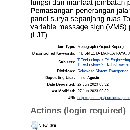
fungsi dan manfaat jembatan 
Pemasangan penerangan jala
panel surya sepanjang ruas T
variable message sign (VMS) 
(LJT)
Item Type:
Monograph (Project Report)
Uncontrolled Keywords:
PT. SMESTA MARGA RAYA, 
T Technology > TA Engineering 
Subjects:
T Technology > TE Highway en
Divisions:
Rekayasa Sistem Transportasi
Depositing User:
Laela Agustin
Date Deposited:
27 Jun 2023 05:32
Last Modified:
27 Jun 2023 05:32
URI:
http://eprints.pktj.ac.id/id/eprin
Actions (login required)
View Item