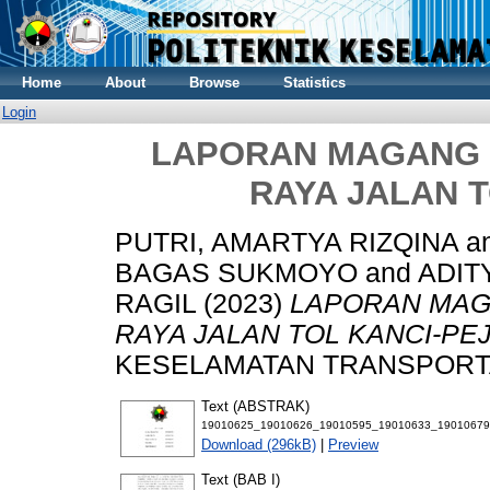
Home
About
Browse
Statistics
Login
LAPORAN MAGANG I
RAYA JALAN 
PUTRI, AMARTYA RIZQINA
a
BAGAS SUKMOYO
and
ADIT
RAGIL
(2023)
LAPORAN MAGA
RAYA JALAN TOL KANCI-PE
KESELAMATAN TRANSPORTASI
Text (ABSTRAK)
19010625_19010626_19010595_19010633_19010679
Download (296kB)
|
Preview
Text (BAB I)